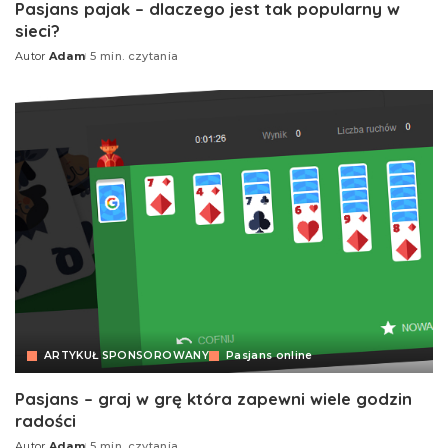
Pasjans pajak – dlaczego jest tak popularny w
sieci?
Autor
Adam
5 min. czytania
ARTYKUŁ SPONSOROWANY
Pasjans online
Pasjans – graj w grę która zapewni wiele godzin
radości
Autor
Adam
5 min. czytania