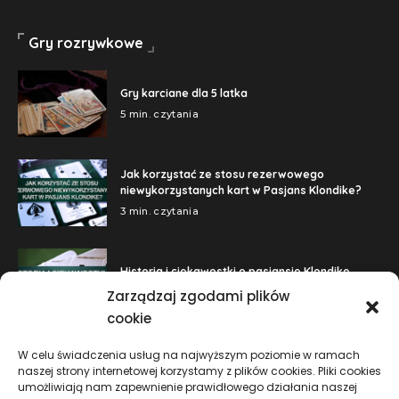
Gry rozrywkowe
Gry karciane dla 5 latka
5 min. czytania
Jak korzystać ze stosu rezerwowego
niewykorzystanych kart w Pasjans Klondike?
3 min. czytania
Historia i ciekawostki o pasjansie Klondike
3 min. czytania
Zarządzaj zgodami plików
cookie
W celu świadczenia usług na najwyższym poziomie w ramach
Pasjans to popularna gra karciana, znana również jako Solitaire.
naszej strony internetowej korzystamy z plików cookies. Pliki cookies
Istnieje wiele różnych wariantów pasjansa, ale najbardziej
umożliwiają nam zapewnienie prawidłowego działania naszej