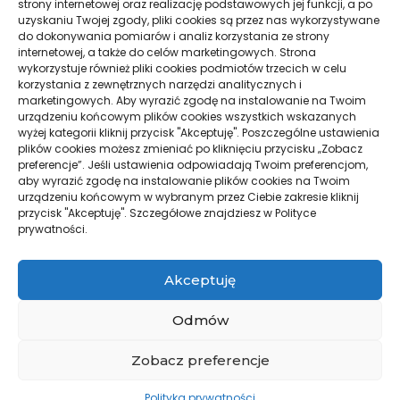
powszechnie znany to Pasjans Klondike. Gra ta jest zazwyczaj
strony internetowej oraz realizację podstawowych jej funkcji, a po
jednoosobowa i jest rozgrywana na stole lub za pomocą
uzyskaniu Twojej zgody, pliki cookies są przez nas wykorzystywane
programu komputerowego.
do dokonywania pomiarów i analiz korzystania ze strony
internetowej, a także do celów marketingowych. Strona
Zasady Pasjansa Klondike
są stosunkowo proste. Gracz
wykorzystuje również pliki cookies podmiotów trzecich w celu
rozpoczyna grę z tasem kart i celem jest ułożenie wszystkich kart w
korzystania z zewnętrznych narzędzi analitycznych i
stosach według określonych reguł. Początkowo karty są tasowane,
marketingowych. Aby wyrazić zgodę na instalowanie na Twoim
a następnie układane w siedmiu kolumnach, z których pierwsza
urządzeniu końcowym plików cookies wszystkich wskazanych
kolumna ma jedną odkrytą kartę, druga dwie (jedna zakryta,
wyżej kategorii kliknij przycisk "Akceptuję". Poszczególne ustawienia
jedna odkryta), a tak dalej. Pozostałe karty tworzą stos, który jest
plików cookies możesz zmieniać po kliknięciu przycisku „Zobacz
trzymany na ręce gracz.
preferencje”. Jeśli ustawienia odpowiadają Twoim preferencjom,
aby wyrazić zgodę na instalowanie plików cookies na Twoim
Dowiedz się więce
j
urządzeniu końcowym w wybranym przez Ciebie zakresie kliknij
przycisk "Akceptuję". Szczegółowe znajdziesz w Polityce
prywatności.
© Wszelkie prawa zastrzeżone | Polityka Prywatności
Akceptuję
Pasjans to rodzaj gry karcianej dla jednej osoby. Gra ta jest znana
również pod nazwą “Solitaire” w krajach anglojęzycznych. Pasjans jest
Odmów
popularny na całym świecie i jest dostępny w różnych wariantach.
Pasjans jest często dostępny w różnych wersjach na komputery i
Zobacz preferencje
urządzenia mobilne, a także jest jedną z najpopularniejszych gier
karcianych, którą ludzie grają samodzielnie, zwłaszcza gdy chcą
zrelaksować się i spędzić czas w sposób rozrywkowy.
Polityka prywatności